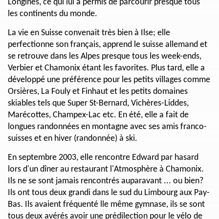
Longines, ce qui lui a permis de parcourir presque tous
les continents du monde.
La vie en Suisse convenait très bien à Ilse; elle
perfectionne son français, apprend le suisse allemand et
se retrouve dans les Alpes presque tous les week-ends,
Verbier et Chamonix étant les favorites. Plus tard, elle a
développé une préférence pour les petits villages comme
Orsières, La Fouly et Finhaut et les petits domaines
skiables tels que Super St-Bernard, Vichères-Liddes,
Marécottes, Champex-Lac etc. En été, elle a fait de
longues randonnées en montagne avec ses amis franco-
suisses et en hiver (randonnée) à ski.
En septembre 2003, elle rencontre Edward par hasard
lors d'un dîner au restaurant l'Atmosphère à Chamonix.
Ils ne se sont jamais rencontrés auparavant ... ou bien?
Ils ont tous deux grandi dans le sud du Limbourg aux Pay-
Bas. Ils avaient fréquenté lle même gymnase, ils se sont
tous deux avérés avoir une prédilection pour le vélo de