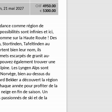
CHF
4950.00
n, 21 mai 2027
€
5300.00
ndance comme région de
ossibilités sont infinies et ici,
 comme sur la Haute Route ! Des
, Stortinden, Tafeltinden au
tent bien leur nom, ils
ets escarpés de granit au-
 pouvez également trouver une
alpine. Les Lyngen Alps sont
a Norvège, bien au-dessus du
ard Bekker a découvert la région
chaque année pour profiter de la
 neige en fin de saison. Un
 passionnés de ski et de la