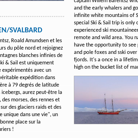
captain Willem Barentsz who
and the early whalers and go
infinite white mountains of S
special Ski & Sail trip is onl
GEN/SVALBARD
experienced ski mountaineers.
remote and wild area. You n
entsz, Roald Amundsen et les
have the opportunity to see 
urs du pôle nord et rejoignez
and pole foxes and sski over
ntagnes blanches infinies de
fjords. It's a once in a lifet
ki & Sail est uniquement
high on the bucket list of m
e expérimentés avec un
 véritable expédition dans
ière à 79 degrés de latitude
 icebergs, aurez peut-être la
, des morses, des rennes et
sur des glaciers raids et des
e unique dans une vie", un
 bonne place sur la
riers !