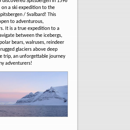
 discovered Spitsbergen in 1596
 on a ski expedition to the
pitsbergen / Svalbard! This
y open to adventurous,
 It is a true expedition to a
avigate between the icebergs,
polar bears, walruses, reindeer
 rugged glaciers above deep
ime trip, an unforgettable journey
any adventurers!