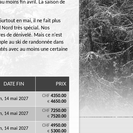
au moins fin avril. La saison de
urtout en mai, il ne fait plus
d Nord très spécial. Nos
es de dénivelé. Mais ce n'est
mple au ski de randonnée dans
mentés avec au moins une certaine
DATE FIN
PRIX
CHF
4350.00
n, 14 mai 2027
€
4650.00
CHF
7250.00
n, 14 mai 2027
€
7520.00
CHF
4950.00
n, 14 mai 2027
€
5300.00