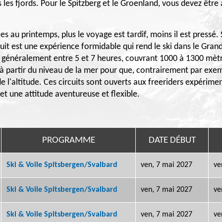
les fjords. Pour le Spitzberg et le Groenland, vous devez être 
au printemps, plus le voyage est tardif, moins il est pressé. S
inuit est une expérience formidable qui rend le ski dans le Gran
 généralement entre 5 et 7 heures, couvrant 1000 à 1300 mètr
 à partir du niveau de la mer pour que, contrairement par exe
 de l'altitude. Ces circuits sont ouverts aux freeriders expéri
t une attitude aventureuse et flexible.
PROGRAMME
DATE DÉBUT
Ski & Voile Spitsbergen/Svalbard
ven, 7 mai 2027
ve
Ski & Voile Spitsbergen/Svalbard
ven, 7 mai 2027
ve
Ski & Voile Spitsbergen/Svalbard
ven, 7 mai 2027
ve