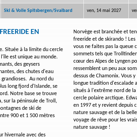
Ski & Voile Spitsbergen/Svalbard
ven, 14 mai 2027
ve
FREERIDE EN
Norvège est branchée et te
freeride et de skirando ! Les p
vous ne faites pas la queue
e. Située à la limite du cercle
sommets tels que Trolltinden
 l'île est unique au monde.
cœur des Alpes de Lyngen por
mants, des geysers
ressemblent un peu aux somm
onnantes, des chutes d'eau
dessus de Chamonix. Vous y
s grandioses. Au nord du
longue tradition d'escalade 
plus long fjord d'Islande, se
situés à l'extrême nord de l
Nord. Notre base se trouve
cercle polaire arctique. Edw
à, sur la péninsule de Troll,
en 1997 et y revient depuis 
montagnes de ski de
nature sauvage et de la belle
tre 900 et 1 500 mètres
voyage de rêve pour les vrais
nature sauvage !
eur hivernale avec des