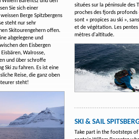
on Willem Barentsz und den
situées sur la péninsule des T
sen Sie sich einer
proches des fjords profonds
n weissen Berge Spitzbergens
sont « propices au ski », sa
se steht nur sehr
et de végétation. Les pentes 
nen Skitourengehern offen.
mètres d'altitude.
 eine abgelegene und
zwischen den Eisbergen
 Eisbären, Walrosse,
en und über schroffe
g Ski zu fahren. Es ist eine
sliche Reise, die ganz oben
nteurer steht!
SKI & SAIL SPITSBER
Take part in the footsteps o