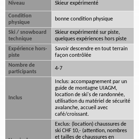
Niveau
Skieur expérimenté
Condition
bonne condition physique
physique
Ski / snowboard
Skieur expérimenté sur piste,
technique
quelques expériences hors piste
Expérience hors-
Savoir descendre en tout terrain
piste
façon contrôlée
Nombre de
4-7
participants
Inclus: accompagnement par un
guide de montagne UIAGM,
location de ski's de randonnée,
Inclus
utilisation du matériel de sécurité
avalanche, accueil avec
café/croissant.
Exclus: (location) chaussures de
ski CHF 10,- (attention, nombres
et tailles de chaussures en