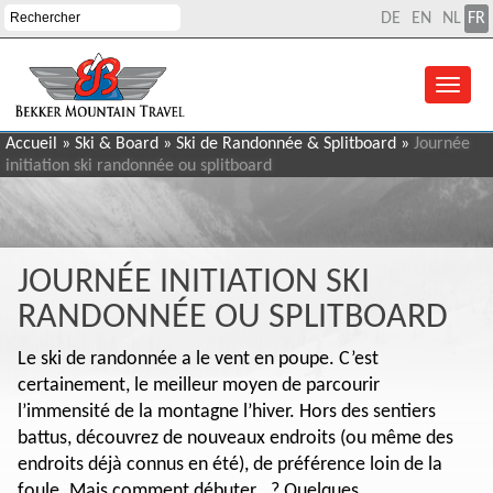
DE
EN
NL
FR
Accueil
»
Ski & Board
»
Ski de Randonnée & Splitboard
»
Journée
initiation ski randonnée ou splitboard
JOURNÉE INITIATION SKI
RANDONNÉE OU SPLITBOARD
Le ski de randonnée a le vent en poupe. C’est
certainement, le meilleur moyen de parcourir
l’immensité de la montagne l’hiver. Hors des sentiers
battus, découvrez de nouveaux endroits (ou même des
endroits déjà connus en été), de préférence loin de la
foule. Mais comment débuter...? Quelques