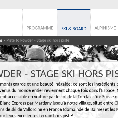
PROGRAMME
ALPINISME
SKI & BOARD
ns
»
Piste to Powder - Stage ski hors piste
DER - STAGE SKI HORS PI
ontagnarde et une beauté inégalée; ce sont les ingrédients po
s venus du monde entier reviennent chaque fois dans l'Espace
ent accessible en voiture par le col de la Forclaz côté Suisse 
lanc Express par Martigny jusqu'à notre village, situé entre 
ions de ski de Vallorcine en France (domainde de Balme) et les
r leurs excellentes terrain hors piste!