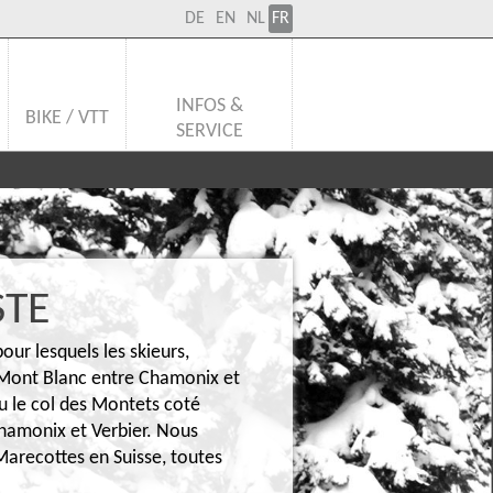
DE
EN
NL
FR
INFOS &
BIKE / VTT
SERVICE
STE
ur lesquels les skieurs,
 Mont Blanc entre Chamonix et
ou le col des Montets coté
Chamonix et Verbier. Nous
 Marecottes en Suisse, toutes