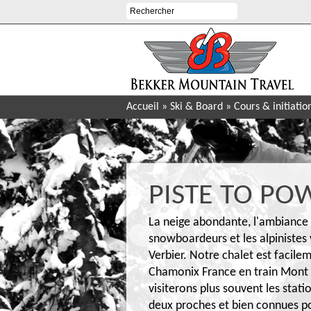
Accueil
»
Ski & Board
»
Cours & initiatio
PISTE TO POW
La neige abondante, l'ambiance m
snowboardeurs et les alpiniste
Verbier. Notre chalet est facilem
Chamonix France en train Mont B
visiterons plus souvent les stat
deux proches et bien connues pou