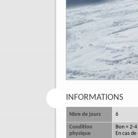
INFORMATIONS
Nbre de jours
6
Condition
Bon = 2-4
physique
En cas de