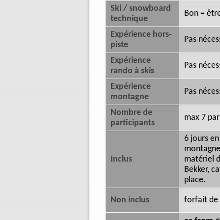
Ski / snowboard
Bon = êtr
technique
Expérience hors-
Pas néces
piste
Expérience
Pas nécess
rando à skis
Expérience
Pas néces
montagne
Nombre de
max 7 par
participants
6 jours e
montagne U
Inclus
matériel d
Bekker, ca
place.
Non inclus
forfait de