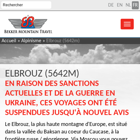
DE
EN
NL
FR
Accueil
»
Alpinisme
»
Elbrouz (5642m)
ELBROUZ (5642M)
EN RAISON DES SANCTIONS
ACTUELLES ET DE LA GUERRE EN
UKRAINE, CES VOYAGES ONT ÉTÉ
SUSPENDUES JUSQU'À NOUVEL AVIS
Le Elbrouz, la plus haute montagne d'Europe, est situé
dans la vallée du Baksan au coeur du Caucase, à la
frontière russe / géorgienne. Via Moscou vous pouvez