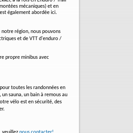
kker, à la fois en Enduro / Trail
remontées mécaniques) et en
est également abordée ici.
e notre région, nous pouvons
ctriques et de VTT d'enduro /
otre propre minibus avec
pour toutes les randonnées en
e, un sauna, un bain à remous au
tre vélo est en sécurité, des
er.
 veuillez
nous contacter!