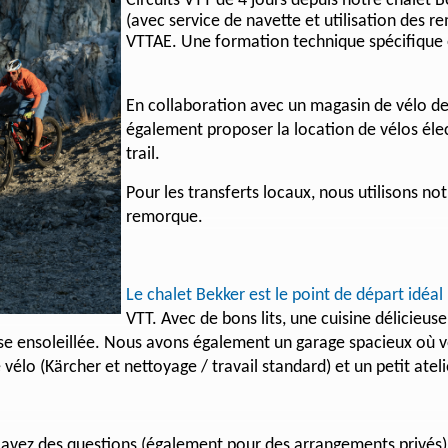
Circuits VTT de 4 jours depuis notre chalet Be
(avec service de navette et utilisation des 
VTTAE. Une formation technique spécifique 
En collaboration avec un magasin de vélo d
également proposer la location de vélos éle
trail.
Pour les transferts locaux, nous utilisons n
remorque.
Le chalet Bekker est le point de départ idéal
VTT. Avec de bons lits, une cuisine délicieus
se ensoleillée. Nous avons également un garage spacieux où vo
élo (Kärcher et nettoyage / travail standard) et un petit ateli
s avez des questions (également pour des arrangements privés),