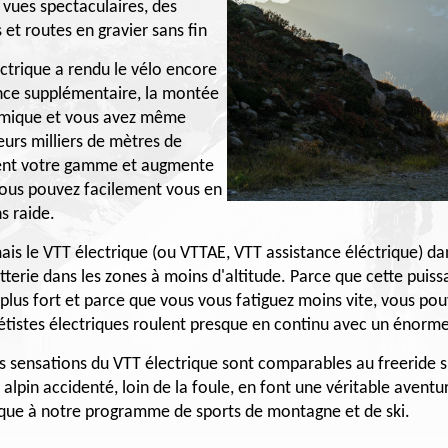
 vues spectaculaires, des
 et routes en gravier sans fin
ctrique a rendu le vélo encore
ance supplémentaire, la montée
amique et vous avez même
eurs milliers de mètres de
ment votre gamme et augmente
 vous pouvez facilement vous en
s raide.
mais le VTT électrique (ou VTTAE, VTT assistance éléctrique) d
batterie dans les zones à moins d'altitude. Parce que cette puis
plus fort et parce que vous vous fatiguez moins vite, vous po
tétistes électriques roulent presque en continu avec un énorme 
es sensations du VTT électrique sont comparables au freeride s
lpin accidenté, loin de la foule, en font une véritable aventur
ique à notre programme de sports de montagne et de ski.