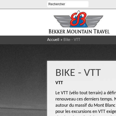
Accueil
»
Bike - VTT
BIKE - VTT
VTT
Le VTT (vélo tout terrain) a déf
renouveau ces derniers temps. N
autour du massif du Mont Blanc e
pour les excursions en VTT exig