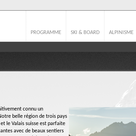
PROGRAMME
SKI & BOARD
ALPINISME
initivement connu un
otre belle région de trois pays
t le Valais suisse est parfaite
eantes avec de beaux sentiers