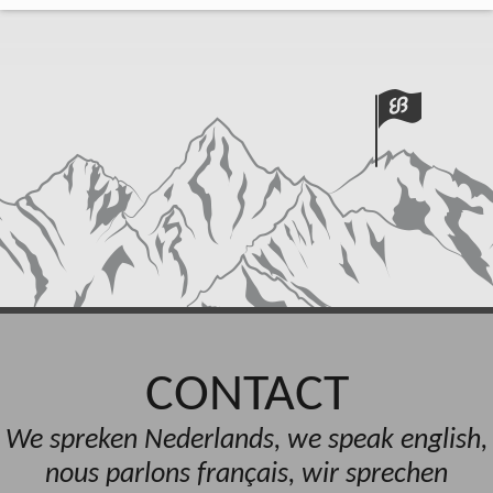
CONTACT
We spreken Nederlands, we speak english,
nous parlons français, wir sprechen