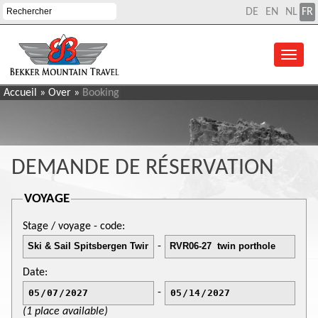
DE
EN
NL
FR
Accueil
»
Over
»
Booking
DEMANDE DE RÉSERVATION
VOYAGE
Stage / voyage - code:
-
Date:
-
(1 place available)