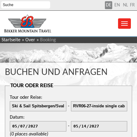
DE
EN
NL
FR
Startseite
»
Over
»
Booking
BUCHEN UND ANFRAGEN
TOUR ODER REISE
Tour oder Reise:
-
Datum:
-
(0 places available)