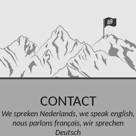
CONTACT
We spreken Nederlands, we speak english,
nous parlons français, wir sprechen
Deutsch