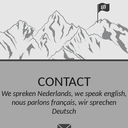
CONTACT
We spreken Nederlands, we speak english,
nous parlons français, wir sprechen
Deutsch