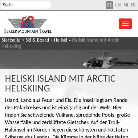
DE
EN
NL
FR
Startseite
»
Ski & Board
»
Heliski
»
Heliski Island mit Arctic
Heliskiing
HELISKI ISLAND MIT ARCTIC
HELISKIING
Island, Land aus Feuer und Eis. Die Insel liegt am Rande
des Polarkreises und ist einzigartig auf der Welt. Hier
finden Sie schwelende Vulkane, sprudelnde Pools, große
Wasserfälle und zerklüftete Gletscher. Auf der Troll-
Halbinsel im Norden liegen die schönsten und höchsten
Skiberge des Landes. Die Kämme in der Nähe der tiefen