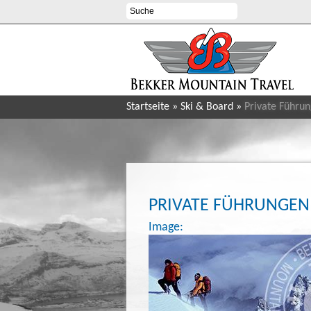
Startseite
»
Ski & Board
»
Private Führu
PRIVATE FÜHRUNGEN
Image: