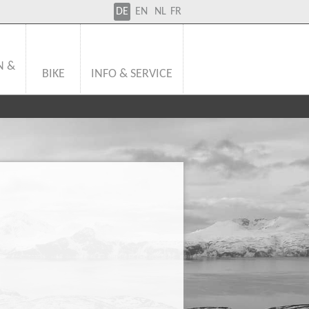
DE
EN
NL
FR
N &
BIKE
INFO & SERVICE