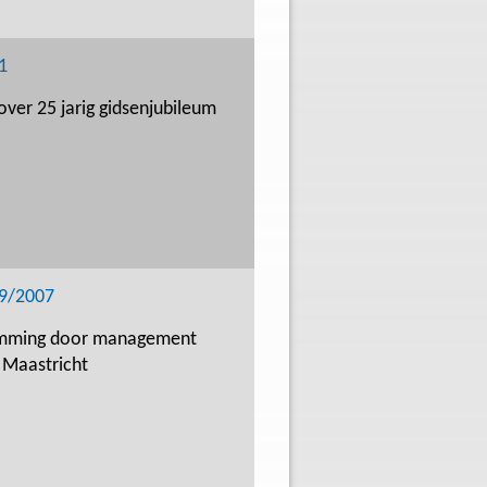
1
over 25 jarig gidsenjubileum
09/2007
imming door management
 Maastricht