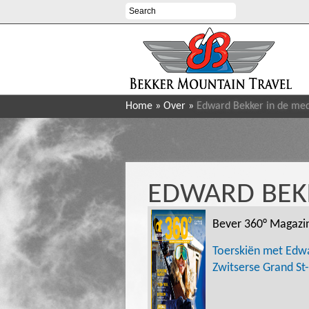
Home
»
Over
»
Edward Bekker in de me
EDWARD BEKK
Bever 360° Magazi
T
oerskiën met Edwa
Zwitserse Grand St