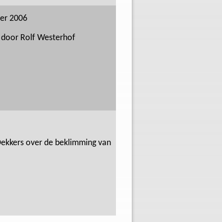
er 2006
s door Rolf Westerhof
Dekkers over de beklimming van