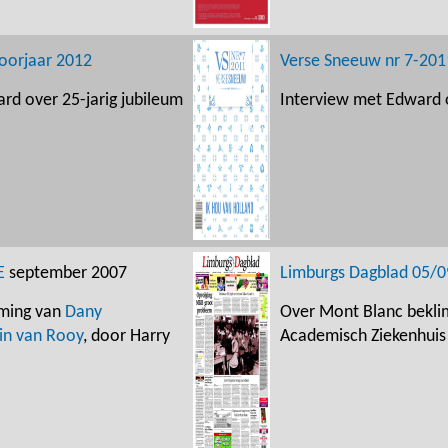
oorjaar 2012
Verse Sneeuw nr 7-201
rd over 25-jarig jubileum
Interview met Edward 
E
september 2007
Limburgs Dagblad 05/
ming van
Dany
Over Mont Blanc bekl
in van Rooy
, door Harry
Academisch Ziekenhuis