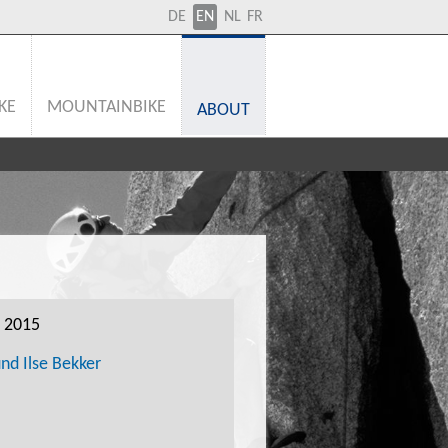
DE
EN
NL
FR
KE
MOUNTAINBIKE
ABOUT
. 2015
nd Ilse Bekker