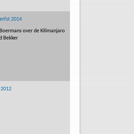
erfst 2014
Boermans over de Kilimanjaro
d Bekker
 2012