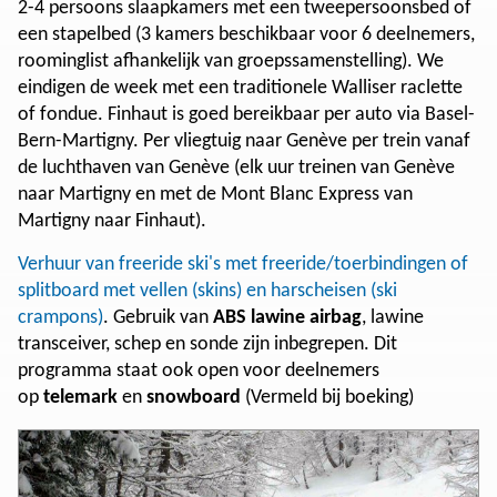
2-4 persoons slaapkamers met een tweepersoonsbed of
een stapelbed (3 kamers beschikbaar voor 6 deelnemers,
roominglist afhankelijk van groepssamenstelling). We
eindigen de week met een traditionele Walliser raclette
of fondue. Finhaut is goed bereikbaar per auto via Basel-
Bern-Martigny. Per vliegtuig naar Genève per trein vanaf
de luchthaven van Genève (elk uur treinen van Genève
naar Martigny en met de Mont Blanc Express van
Martigny naar Finhaut).
Verhuur van freeride ski's met freeride/toerbindingen of
splitboard met vellen (skins) en harscheisen (ski
crampons)
. Gebruik van
ABS lawine airbag
, lawine
transceiver, schep en sonde zijn inbegrepen. Dit
programma staat ook open voor deelnemers
op
telemark
en
snowboard
(Vermeld bij boeking)