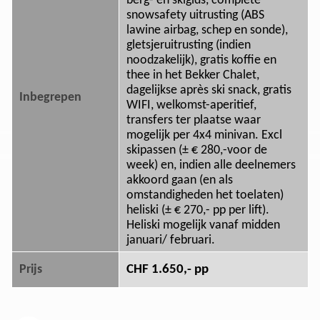
berg- en skigids, complete
snowsafety uitrusting (ABS
lawine airbag, schep en sonde),
gletsjeruitrusting (indien
noodzakelijk), gratis koffie en
thee in het Bekker Chalet,
dagelijkse après ski snack, gratis
Inbegrepen
WIFI, welkomst-aperitief,
transfers ter plaatse waar
mogelijk per 4x4 minivan. Excl
skipassen (± € 280,-voor de
week) en, indien alle deelnemers
akkoord gaan (en als
omstandigheden het toelaten)
heliski (± € 270,- pp per lift).
Heliski mogelijk vanaf midden
januari/ februari.
CHF 1.650,- pp
Prijs