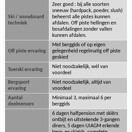
Zeer goed : bij alle soorten
sneeuw (hardpack, poeder, slush)
Ski / snowboard
beheerst alle pistes kunnen
techniek
afdalen. Off piste hellingen en
bosafdalingen zonder vallen
kunnen afdalen.
Met berggids of op eigen
Off piste ervaring
gelegenheid regelmatig off piste
geskied
Niet noodzakelijk, wél van
Toerski ervaring
voordeel
Bergsport
Niet noodzakelijk, altijd van
ervaring
voordeel
Aantal
Minimaal 3, maximaal 6 per
deelnemers
berggids
6 dagen halfpension met skiërs
ontbijt en uitstekende 3-gangen
diners, 5 dagen UIAGM erkende