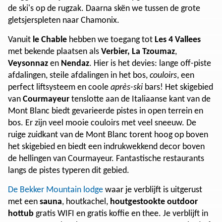
de ski's op de rugzak. Daarna skën we tussen de grote
gletsjerspleten naar Chamonix.
Vanuit
le Chable
hebben we toegang tot
Les 4 Vallees
met bekende plaatsen als
Verbier,
La Tzoumaz
,
Veysonnaz
en
Nendaz
. Hier is het devies: lange off-piste
afdalingen, steile afdalingen in het bos,
couloirs
, een
perfect liftsysteem en coole
après-ski
bars! Het skigebied
van
Courmayeur
tenslotte aan de Italiaanse kant van de
Mont Blanc biedt gevarieerde pistes in open terrein en
bos. Er zijn veel mooie couloirs met veel sneeuw. De
ruige zuidkant van de Mont Blanc torent hoog op boven
het skigebied en biedt een indrukwekkend decor boven
de hellingen van Courmayeur. Fantastische restaurants
langs de pistes typeren dit gebied.
De Bekker Mountain lodge
waar je verblijft is uitgerust
met een
sauna
, houtkachel,
houtgestookte outdoor
hottub
gratis WIFI en gratis koffie en thee. Je verblijft in