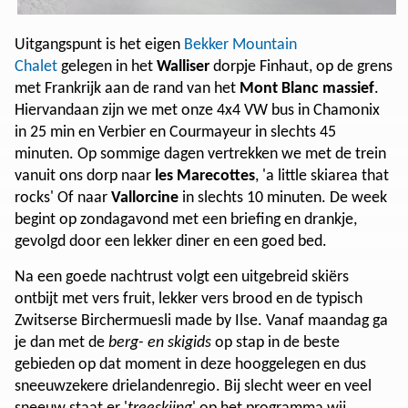
Uitgangspunt is het eigen
Bekker Mountain
Chalet
gelegen in het
Walliser
dorpje Finhaut, op de grens
met Frankrijk aan de rand van het
Mont Blanc massief
.
Hiervandaan zijn we met onze 4x4 VW bus in Chamonix
in 25 min en Verbier en Courmayeur in slechts 45
minuten. Op sommige dagen vertrekken we met de trein
vanuit ons dorp naar
les Marecottes
, 'a little skiarea that
rocks' Of naar
Vallorcine
in slechts 10 minuten. De week
begint op zondagavond met een briefing en drankje,
gevolgd door een lekker diner en een goed bed.
Na een goede nachtrust volgt een uitgebreid skiërs
ontbijt met vers fruit, lekker vers brood en de typisch
Zwitserse Birchermuesli made by Ilse. Vanaf maandag ga
je dan met de
berg- en skigids
op stap in de beste
gebieden op dat moment in deze hooggelegen en dus
sneeuwzekere drielandenregio. Bij slecht weer en veel