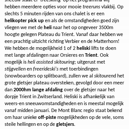
sneeuw staat er '
treeskiing
' op het programma wij
hebben meerdere opties voor mooie
treeruns
vlakbij. Op
slechts 5 minuten rijden van ons chalet is er een
helikopter pick up
en als de omstandigheden goed zijn
vliegen we met de
heli
naar het op ongeveer 3500m
hoogte gelegen Plateau du Trient. Vanaf daar hebben we
een prachtig uitzicht richting Verbier en de Matterhorn!
We hebben de mogelijkheid 1 of 2
heliski
lifts te doen
met lange afdalingen naar Orsieres en
Trient
. Ook
mogelijk is
heli assisted skitouring
; uitgerust met
stijgvellen
en
freerideski's
met toerbindingen
(snowboarders op splitboard), zullen we al
skitouren
d het
grote gletsjer plateau oversteken, gevolgd door een meer
dan
2000hm lange afdaling
over de gletsjer naar het
dorpje Trient in Zwitserland. Heliski is afhankelijk van
weers-en sneeuwomstandigheden en is meestal mogelijk
vanaf midden januari. De Mont Blanc regio staat bekend
om haar unieke
off-piste
mogelijkheden op de vele, soms
steile hellingen en op de
gletsjers
.