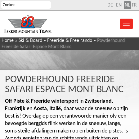
DE
EN
NL
FR
Home
»
Ski & Board
»
Freeride & Free rando
»
Powderhound
Freeride Safari Espace Mont Blanc
POWDERHOUND FREERIDE
SAFARI ESPACE MONT BLANC
Off Piste & Freeride wintersport
in
Zwitserland
,
Frankrijk
en
Aosta
,
Italië,
daar waar de sneeuw op zijn
best is! Overdag op een verantwoorde manier olv een
bevoegde berggids flink werken in de sneeuw, lange,
soms steile afdalingen maken op en buiten de pistes. 's
Avonds genieten van de schitterende uitzichten op