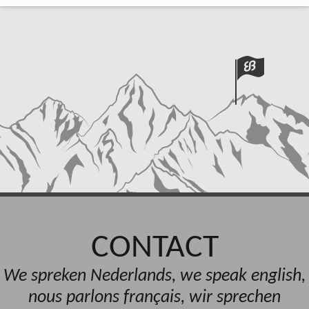
CONTACT
We spreken Nederlands, we speak english,
nous parlons français, wir sprechen