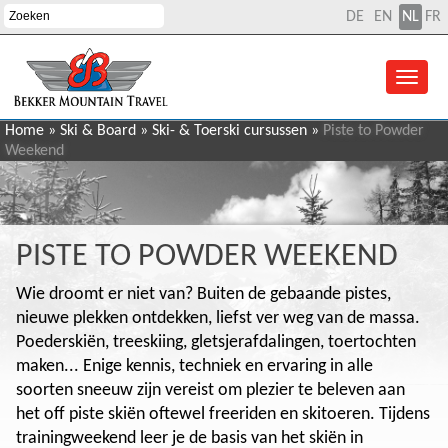
DE
EN
NL
FR
Home
»
Ski & Board
»
Ski- & Toerski cursussen
»
Piste to Powder
Weekend
PISTE TO POWDER WEEKEND
Wie droomt er niet van? Buiten de gebaande pistes,
nieuwe plekken ontdekken, liefst ver weg van de massa.
Poederskiën, treeskiing, gletsjerafdalingen, toertochten
maken... Enige kennis, techniek en ervaring in alle
soorten sneeuw zijn vereist om plezier te beleven aan
het off piste skiën oftewel freeriden en skitoeren. Tijdens
trainingweekend leer je de basis van het skiën in