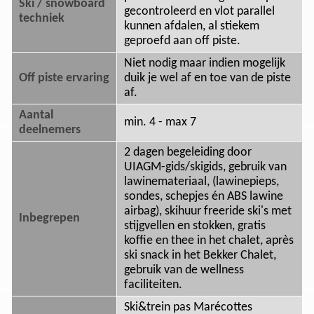
Ski / snowboard
gecontroleerd en vlot parallel
techniek
kunnen afdalen, al stiekem
geproefd aan off piste.
Niet nodig maar indien mogelijk
Off piste ervaring
duik je wel af en toe van de piste
af.
Aantal
min. 4 - max 7
deelnemers
2 dagen begeleiding door
UIAGM-gids/skigids, gebruik van
lawinemateriaal, (lawinepieps,
sondes, schepjes én ABS lawine
airbag), skihuur freeride ski's met
Inbegrepen
stijgvellen en stokken, gratis
koffie en thee in het chalet, après
ski snack in het Bekker Chalet,
gebruik van de wellness
faciliteiten.
Ski&trein pas Marécottes