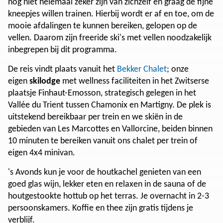
nog niet helemaal zeker zijn van zichzelf en graag de fijne
kneepjes willen trainen. Hierbij wordt er af en toe, om de
mooie afdalingen te kunnen bereiken, gelopen op de
vellen. Daarom zijn freeride ski's met vellen noodzakelijk
inbegrepen bij dit programma.
De reis vindt plaats vanuit het
Bekker Chalet
; onze
eigen
skilodge
met wellness faciliteiten in het Zwitserse
plaatsje Finhaut-Emosson, strategisch gelegen in het
Vallée du Trient tussen Chamonix en Martigny. De plek is
uitstekend bereikbaar per trein en we skiën in de
gebieden van Les Marcottes en Vallorcine, beiden binnen
10 minuten te bereiken vanuit ons chalet per trein of
eigen 4x4 minivan.
's Avonds kun je voor de houtkachel genieten van een
goed glas wijn, lekker eten en relaxen in de sauna of de
houtgestookte hottub op het terras. Je overnacht in 2-3
persoonskamers. Koffie en thee zijn gratis tijdens je
verblijf. ​