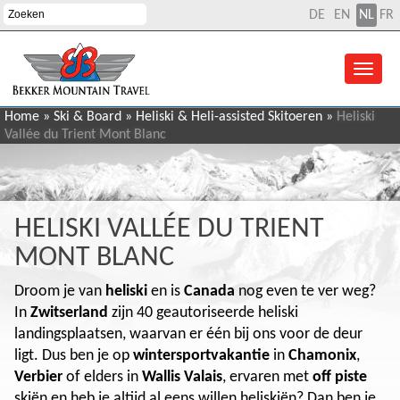
DE
EN
NL
FR
Home
»
Ski & Board
»
Heliski & Heli-assisted Skitoeren
»
Heliski
Vallée du Trient Mont Blanc
HELISKI VALLÉE DU TRIENT
MONT BLANC
Droom je van
heliski
en is
Canada
nog even te ver weg?
In
Zwitserland
zijn 40 geautoriseerde heliski
landingsplaatsen, waarvan er één bij ons voor de deur
ligt. Dus ben je op
wintersportvakantie
in
Chamonix
,
Verbier
of elders in
Wallis Valais
, ervaren met
off piste
skiën en heb je altijd al eens willen heliskiën? Dan ben je