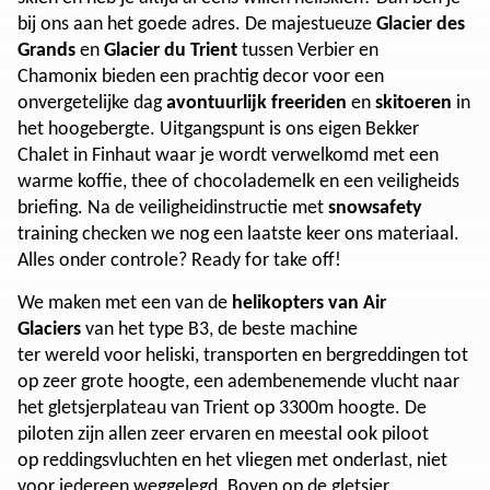
bij ons aan het goede adres. De majestueuze
Glacier des
Grands
en
Glacier du Trient
tussen Verbier en
Chamonix bieden een prachtig decor voor een
onvergetelijke dag
avontuurlijk
freeriden
en
skitoeren
in
het hoogebergte. Uitgangspunt is ons eigen Bekker
Chalet in Finhaut waar je wordt verwelkomd met een
warme koffie, thee of chocolademelk en een veiligheids
briefing. Na de veiligheidinstructie met
snowsafety
training checken we nog een laatste keer ons materiaal.
Alles onder controle? Ready for take off!
We maken met een van de
helikopters van Air
Glaciers
van het type B3, de beste machine
ter wereld voor heliski, transporten en bergreddingen tot
op zeer grote hoogte, een adembenemende vlucht naar
het gletsjerplateau van Trient op 3300m hoogte. De
piloten zijn allen zeer ervaren en meestal ook piloot
op reddingsvluchten en het vliegen met onderlast, niet
voor iedereen weggelegd. Boven op de gletsjer