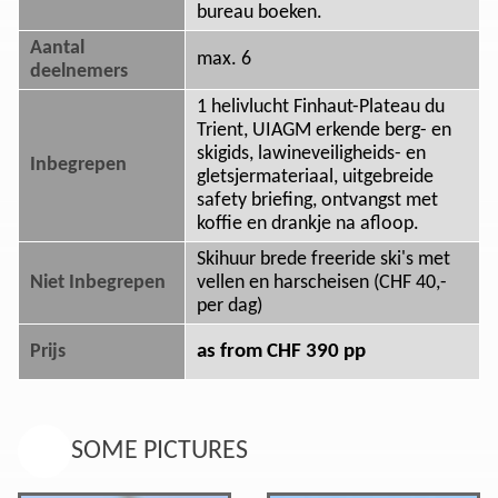
bureau boeken.
Aantal
max. 6
deelnemers
1 helivlucht Finhaut-Plateau du
Trient, UIAGM erkende berg- en
skigids, lawineveiligheids- en
Inbegrepen
gletsjermateriaal, uitgebreide
safety briefing, ontvangst met
koffie en drankje na afloop.
Skihuur brede freeride ski's met
Niet Inbegrepen
vellen en harscheisen (CHF 40,-
per dag)
as from CHF 390 pp
Prijs
SOME PICTURES