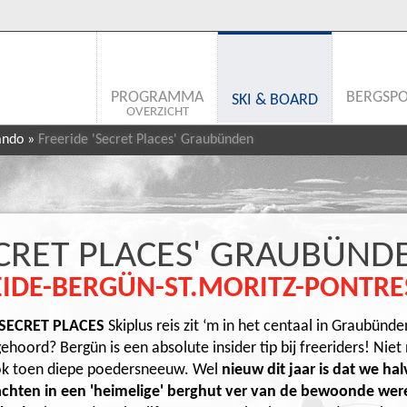
PROGRAMMA
BERGSP
SKI & BOARD
OVERZICHT
ando
»
Freeride 'Secret Places' Graubünden
ECRET PLACES' GRAUBÜND
IDE-BERGÜN-ST.MORITZ-PONTRE
SECRET PLACES
Skiplus reis zit ‘m in het centaal in Graubünd
ehoord? Bergün is een absolute insider tip bij freeriders! Nie
ook toen diepe poedersneeuw. Wel
nieuw dit jaar is dat we h
chten in een 'heimelige' berghut ver van de bewoonde wer