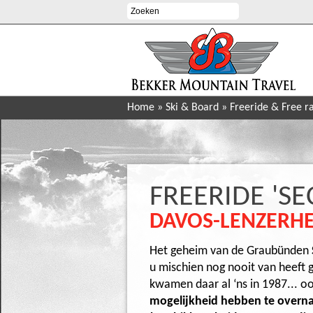
Home
»
Ski & Board
»
Freeride & Free r
FREERIDE 'S
DAVOS-LENZERHE
Het geheim van de Graubünden
u mischien nog nooit van heeft g
kwamen daar al ‘ns in 1987... 
mogelijkheid hebben te overna