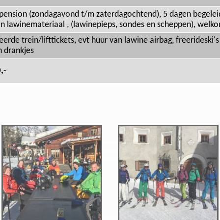
fpension (zondagavond t/m zaterdagochtend), 5 dagen begele
an lawinemateriaal , (lawinepieps, sondes en scheppen), welk
rde trein/lifttickets, evt huur van lawine airbag, freerideski's
n drankjes
,-