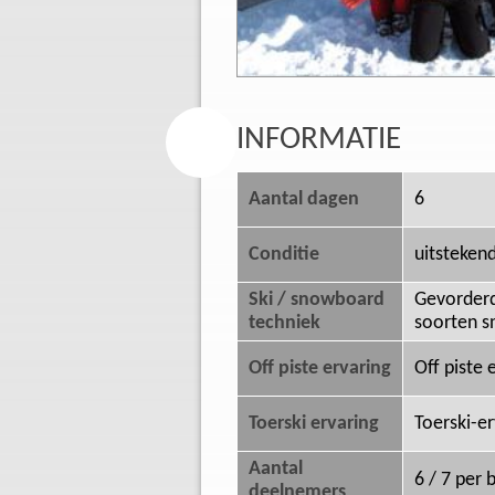
INFORMATIE
Aantal dagen
6
Conditie
uitsteken
Ski / snowboard
Gevorderde
techniek
soorten s
Off piste ervaring
Off piste 
Toerski ervaring
Toerski-e
Aantal
6 / 7 per 
deelnemers