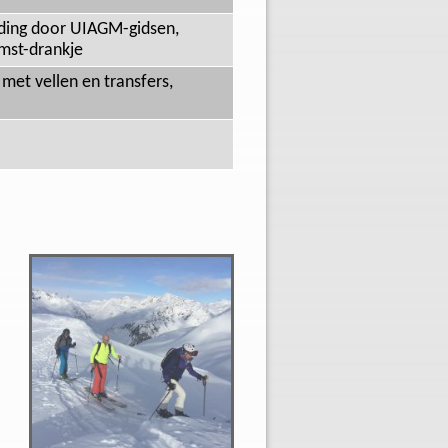
iding door UIAGM-gidsen,
omst-drankje
 met vellen en transfers,