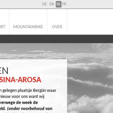
DE
EN
NL
FR
ORT
MOUNTAINBIKE
OVER
EN
SINA-AROSA
en gelegen plaatsje Bergün waar
t nieuw voor ons want wij
alverwege de week de
eld.
(onder voorbehoud van