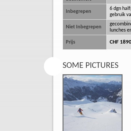
6 dgn hal
Inbegrepen
gebruik v
gecombinee
Niet Inbegrepen
lunches e
CHF 1890
Prijs
SOME PICTURES